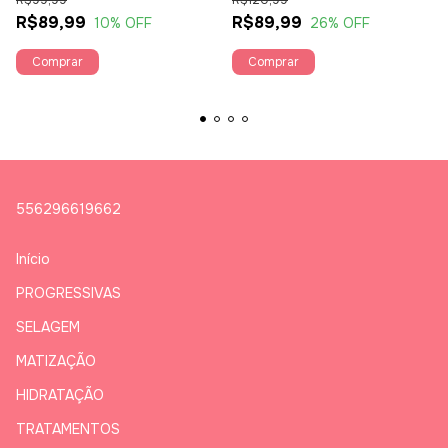
R$99,99
R$120,99
R$89,99
R$89,99
10
% OFF
26
% OFF
Comprar
Comprar
556296619662
Início
PROGRESSIVAS
SELAGEM
MATIZAÇÃO
HIDRATAÇÃO
TRATAMENTOS