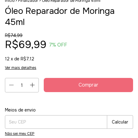
Início
>
Finalizador
>
Óleo Reparador de Moringa 45ml
Óleo Reparador de Moringa
45ml
R$74,99
R$69,99
7
% OFF
12
x de
R$7,12
Ver mais detalhes
Entregas para o CEP:
Alterar CEP
Meios de envio
Calcular
Não sei meu CEP