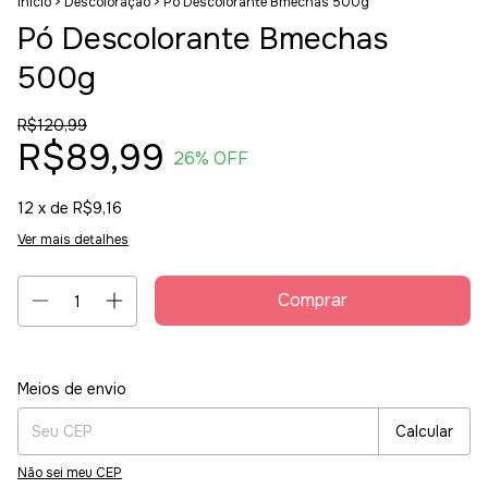
Início
>
Descoloração
>
Pó Descolorante Bmechas 500g
Pó Descolorante Bmechas
500g
R$120,99
R$89,99
26
% OFF
12
x de
R$9,16
Ver mais detalhes
Entregas para o CEP:
Alterar CEP
Meios de envio
Calcular
Não sei meu CEP