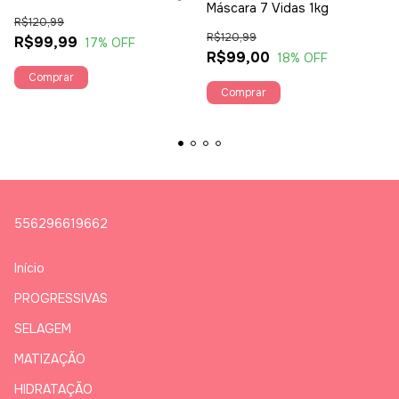
Máscara 7 Vidas 1kg
R$120,99
R$120,99
R$99,99
17
% OFF
R$99,00
18
% OFF
556296619662
Início
PROGRESSIVAS
SELAGEM
MATIZAÇÃO
HIDRATAÇÃO