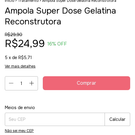
Início
>
Tratamento
>
Ampola Super Dose Gelatina Reconstrutora
Ampola Super Dose Gelatina
Reconstrutora
R$29,90
R$24,99
16
% OFF
5
x de
R$5,71
Ver mais detalhes
Entregas para o CEP:
Alterar CEP
Meios de envio
Calcular
Não sei meu CEP