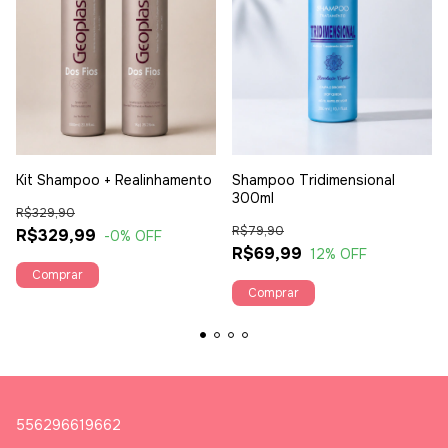
Kit Shampoo + Realinhamento
Shampoo Tridimensional
300ml
R$329,90
R$79,90
R$329,99
-0
% OFF
R$69,99
12
% OFF
Comprar
556296619662