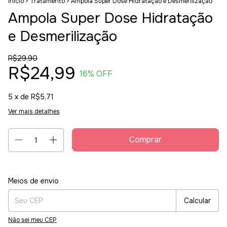
Início
>
Tratamento
>
Ampola Super Dose Hidratação e Desmerilização
Ampola Super Dose Hidratação
e Desmerilização
R$29,90
R$24,99
16
% OFF
5
x de
R$5,71
Ver mais detalhes
Entregas para o CEP:
Alterar CEP
Meios de envio
Calcular
Não sei meu CEP