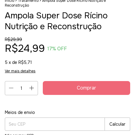
Início
>
Tratamento
>
Ampola Super Dose Rícino Nutrição e
Reconstrução
Ampola Super Dose Rícino
Nutrição e Reconstrução
R$29,99
R$24,99
17
% OFF
5
x de
R$5,71
Ver mais detalhes
Entregas para o CEP:
Alterar CEP
Meios de envio
Calcular